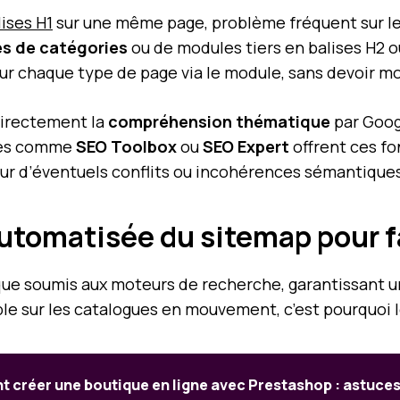
ises H1
sur une même page, problème fréquent sur l
es de catégories
ou de modules tiers en balises H2 o
our chaque type de page via le module, sans devoir m
directement la
compréhension thématique
par Googl
ules comme
SEO Toolbox
ou
SEO Expert
offrent ces fo
 sur d’éventuels conflits ou incohérences sémantique
utomatisée du sitemap pour fa
que soumis aux moteurs de recherche, garantissant u
ble sur les catalogues en mouvement, c’est pourquoi 
créer une boutique en ligne avec Prestashop : astuces