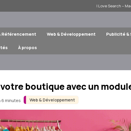
I Love Search – Ma
& Référencement
Web & Développement
Publicité &
ités
À propos
de votre boutique avec un modu
Web & Développement
n 6 minutes