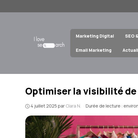
Aller
au
contenu
Marketing Digital
SEO 
Email Marketing
Actual
Optimiser la visibilité 
4 juillet 2025
par
Clara N.
·
Durée de lecture : enviro