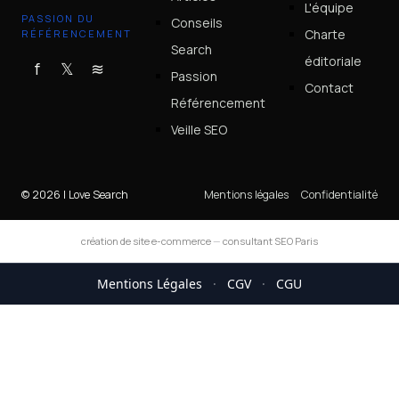
L'équipe
PASSION DU
Conseils
Charte
RÉFÉRENCEMENT
Search
éditoriale
f
𝕏
≋
Passion
Contact
Référencement
Veille SEO
© 2026 I Love Search
Mentions légales
Confidentialité
création de site e-commerce
—
consultant SEO Paris
Mentions Légales
·
CGV
·
CGU