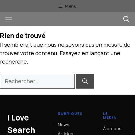
Aller
Menu
au
Menu
contenu
Rien de trouvé
Il semblerait que nous ne soyons pas en mesure de
trouver votre contenu. Essayez en lançant une
recherche.
Rechercher :
RUBRIQUES
LE
I Love
MÉDIA
News
Search
À propos
Articles