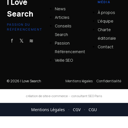
I Love
MÉDIA
News
Search
À propos
Articles
L'équipe
PASSION DU
Conseils
Charte
RÉFÉRENCEMENT
Search
éditoriale
f
𝕏
≋
Passion
Contact
Référencement
Veille SEO
© 2026 I Love Search
Mentions légales
Confidentialité
création de site e-commerce
—
consultant SEO Paris
Mentions Légales
·
CGV
·
CGU