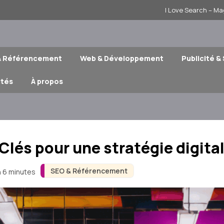
I Love Search – Ma
& Référencement
Web & Développement
Publicité &
ités
À propos
és pour une stratégie digita
SEO & Référencement
n 6 minutes