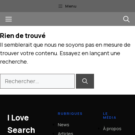
Aller
Menu
au
Menu
contenu
Rien de trouvé
Il semblerait que nous ne soyons pas en mesure de
trouver votre contenu. Essayez en lançant une
recherche.
Rechercher :
RUBRIQUES
LE
I Love
MÉDIA
News
Search
À propos
Articles