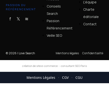
L'équipe
PASSION DU
Conseils
Charte
RÉFÉRENCEMENT
Search
éditoriale
f
𝕏
≋
Passion
Contact
Référencement
Veille SEO
© 2026 I Love Search
Mentions légales
Confidentialité
création de site e-commerce
—
consultant SEO Paris
Mentions Légales
·
CGV
·
CGU