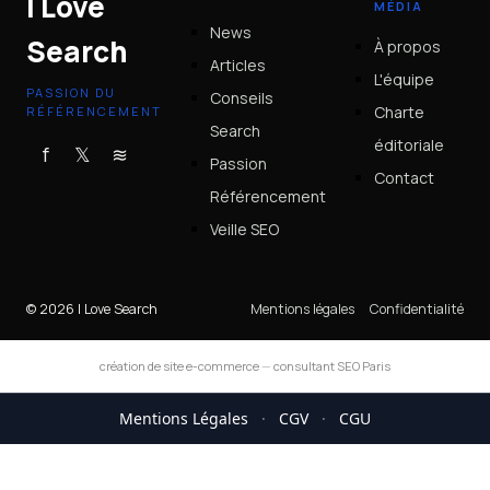
I Love
MÉDIA
News
Search
À propos
Articles
L'équipe
PASSION DU
Conseils
Charte
RÉFÉRENCEMENT
Search
éditoriale
f
𝕏
≋
Passion
Contact
Référencement
Veille SEO
© 2026 I Love Search
Mentions légales
Confidentialité
création de site e-commerce
—
consultant SEO Paris
Mentions Légales
·
CGV
·
CGU