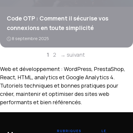
Code OTP : Comment il sécurise vos
connexions en toute simplicité
8 septembre 2025
Page
Page
1
2
→
suivant
Web et développement : WordPress, PrestaShop,
React, HTML, analytics et Google Analytics 4.
Tutoriels techniques et bonnes pratiques pour
créer, maintenir et optimiser des sites web
performants et bien référencés.
RUBRIQUES
LE