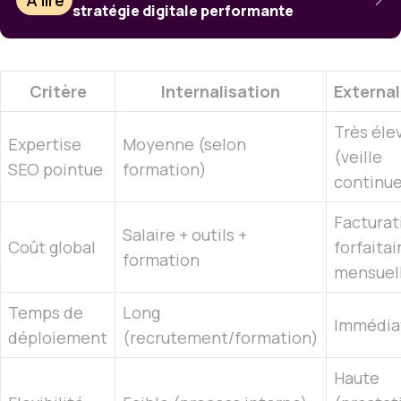
stratégie digitale performante
Critère
Internalisation
External
Très éle
Expertise
Moyenne (selon
(veille
SEO pointue
formation)
continue
Facturat
Salaire + outils +
Coût global
forfaitai
formation
mensuel
Temps de
Long
Immédia
déploiement
(recrutement/formation)
Haute