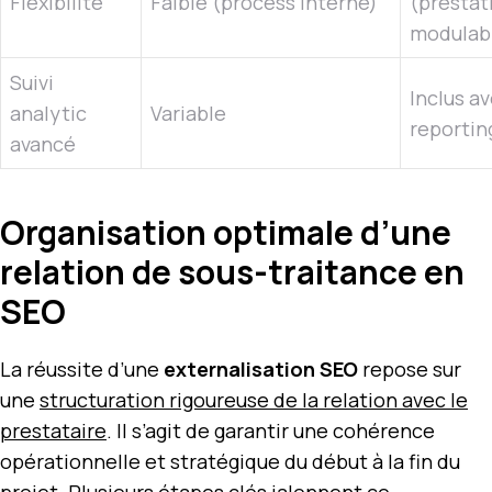
Flexibilité
Faible (process interne)
(prestat
modulab
Suivi
Inclus a
analytic
Variable
reportin
avancé
Organisation optimale d’une
relation de sous-traitance en
SEO
La réussite d’une
externalisation SEO
repose sur
une
structuration rigoureuse de la relation avec le
prestataire
. Il s’agit de garantir une cohérence
opérationnelle et stratégique du début à la fin du
projet. Plusieurs étapes clés jalonnent ce