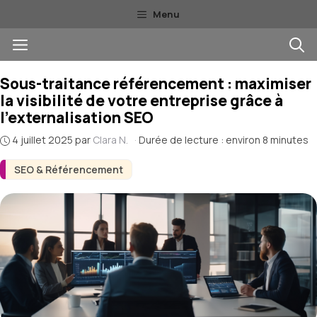
Aller
Menu
au
Menu
contenu
Sous-traitance référencement : maximiser
la visibilité de votre entreprise grâce à
l’externalisation SEO
4 juillet 2025
par
Clara N.
·
Durée de lecture : environ 8 minutes
SEO & Référencement