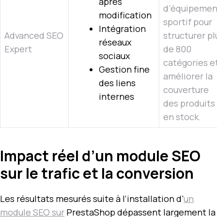
après
d’équipemen
modification
sportif pour
Intégration
Advanced SEO
structurer pl
réseaux
Expert
de 800
sociaux
catégories e
Gestion fine
améliorer la
des liens
couverture
internes
des produits
en stock.
Impact réel d’un module SEO
sur le trafic et la conversion
Les résultats mesurés suite à l’installation d’
un
module SEO sur
PrestaShop dépassent largement la