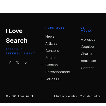
dominer votre thématique sur Google
4 juillet 2025
RUBRIQUES
LE
I Love
MÉDIA
News
Search
À propos
Articles
L'équipe
PASSION DU
Conseils
Charte
RÉFÉRENCEMENT
Search
éditoriale
f
𝕏
≋
Passion
Contact
Référencement
Veille SEO
© 2026 I Love Search
Mentions légales
Confidentialité