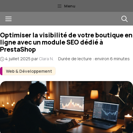
Aller
Menu
au
Menu
contenu
Optimiser la visibilité de votre boutique en
ligne avec un module SEO dédié à
PrestaShop
4 juillet 2025
par
Clara N.
·
Durée de lecture : environ 6 minutes
Web & Développement