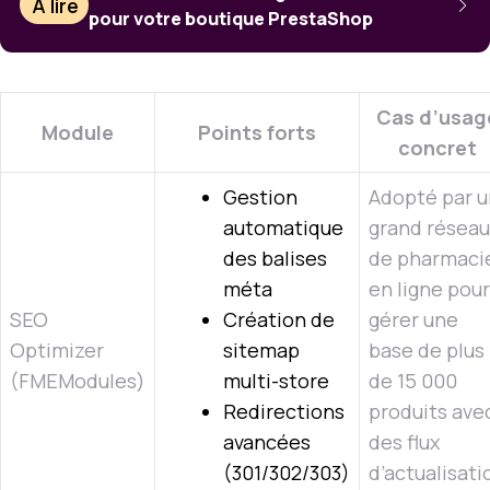
À lire
pour votre boutique PrestaShop
Cas d’usag
Module
Points forts
concret
Gestion
Adopté par u
automatique
grand réseau
des balises
de pharmaci
méta
en ligne pour
SEO
Création de
gérer une
Optimizer
sitemap
base de plus
(FMEModules)
multi-store
de 15 000
Redirections
produits ave
avancées
des flux
(301/302/303)
d’actualisati