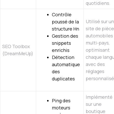
quotidiens.
Contrôle
Utilisé sur un
poussé de la
site de pièc
structure Hn
automobiles
Gestion des
multi-pays,
snippets
SEO Toolbox
optimisant
enrichis
(DreamMeUp)
chaque lang
Détection
avec des
automatique
réglages
des
personnalisé
duplicates
Implémenté
Ping des
sur une
moteurs
boutique