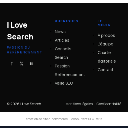
RUBRIQUES
LE
I Love
MÉDIA
News
Search
À propos
Articles
L'équipe
PASSION DU
Conseils
Charte
RÉFÉRENCEMENT
Search
éditoriale
f
𝕏
≋
Passion
Contact
Référencement
Veille SEO
© 2026 I Love Search
Mentions légales
Confidentialité
création de site e-commerce
—
consultant SEO Paris