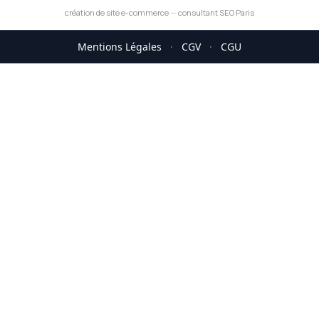
création de site e-commerce
—
consultant SEO Paris
Mentions Légales
·
CGV
·
CGU