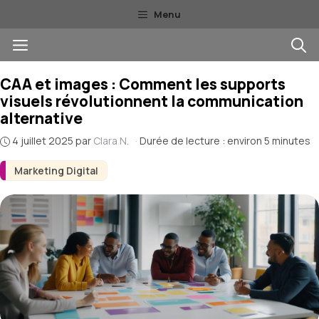
Aller
Menu
au
Menu
contenu
CAA et images : Comment les supports
visuels révolutionnent la communication
alternative
4 juillet 2025
par
Clara N.
·
Durée de lecture : environ 5 minutes
Marketing Digital