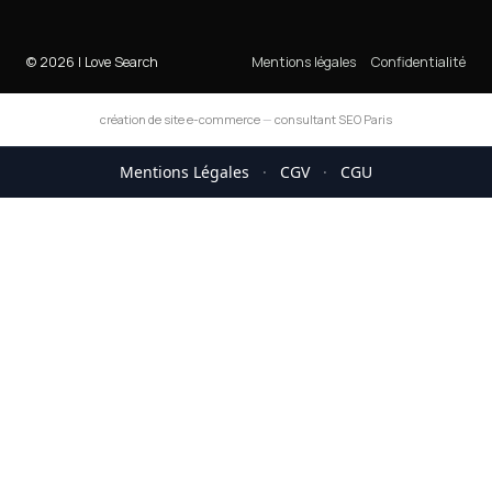
© 2026 I Love Search
Mentions légales
Confidentialité
création de site e-commerce
—
consultant SEO Paris
Mentions Légales
·
CGV
·
CGU