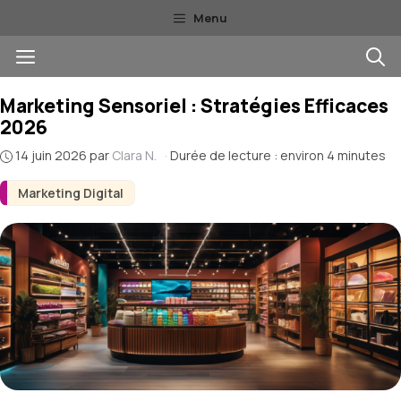
Aller
Menu
au
Menu
contenu
Marketing Sensoriel : Stratégies Efficaces
2026
14 juin 2026
par
Clara N.
·
Durée de lecture : environ 4 minutes
Marketing Digital