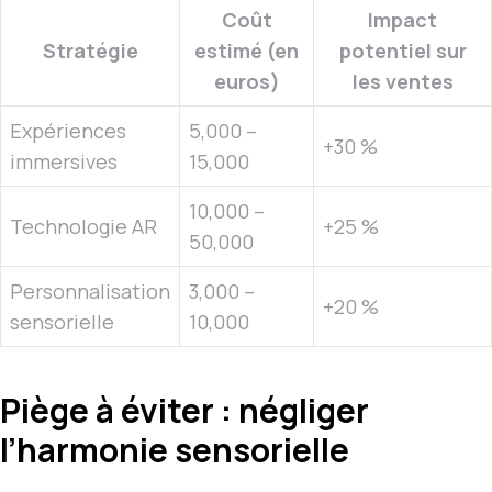
Coût
Impact
Stratégie
estimé (en
potentiel sur
euros)
les ventes
Expériences
5,000 –
+30 %
immersives
15,000
10,000 –
Technologie AR
+25 %
50,000
Personnalisation
3,000 –
+20 %
sensorielle
10,000
Piège à éviter : négliger
l’harmonie sensorielle