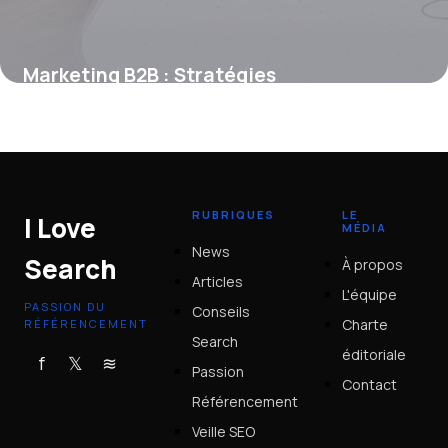
Marketing B2B : Stratégies
Professionnelles 2026
13 juin 2026
RUBRIQUES
LE
I Love
MÉDIA
News
Search
À propos
Articles
L'équipe
PASSION DU
Conseils
Charte
RÉFÉRENCEMENT
Search
éditoriale
f
𝕏
≋
Passion
Contact
Référencement
Veille SEO