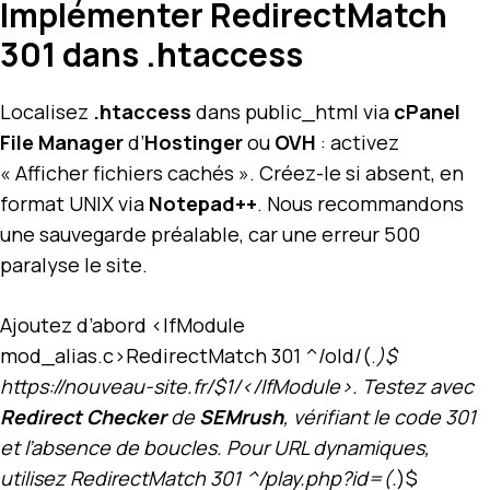
Implémenter RedirectMatch
301 dans .htaccess
Localisez
.htaccess
dans public_html via
cPanel
File Manager
d’
Hostinger
ou
OVH
: activez
« Afficher fichiers cachés ». Créez-le si absent, en
format UNIX via
Notepad++
. Nous recommandons
une sauvegarde préalable, car une erreur 500
paralyse le site.
Ajoutez d’abord <IfModule
mod_alias.c>RedirectMatch 301 ^/old/(.
)$
https://nouveau-site.fr/$1/</IfModule>. Testez avec
Redirect Checker
de
SEMrush
, vérifiant le code 301
et l’absence de boucles. Pour URL dynamiques,
utilisez RedirectMatch 301 ^/play.php?id=(.
)$