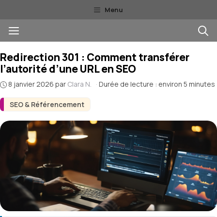
Aller
Menu
au
Menu
contenu
Redirection 301 : Comment transférer
l’autorité d’une URL en SEO
8 janvier 2026
par
Clara N.
·
Durée de lecture : environ 5 minutes
SEO & Référencement