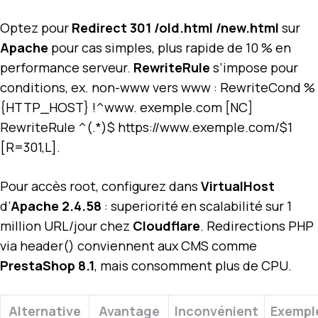
Optez pour
Redirect 301 /old.html /new.html
sur
Apache
pour cas simples, plus rapide de 10 % en
performance serveur.
RewriteRule
s’impose pour
conditions, ex. non-www vers www : RewriteCond %
{HTTP_HOST} !^www. exemple.com [NC]
RewriteRule ^(.*)$ https://www.exemple.com/$1
[R=301,L].
Pour accès root, configurez dans
VirtualHost
d’
Apache 2.4.58
: superiorité en scalabilité sur 1
million URL/jour chez
Cloudflare
. Redirections PHP
via header() conviennent aux CMS comme
PrestaShop 8.1
, mais consomment plus de CPU.
Alternative
Avantage
Inconvénient
Exempl