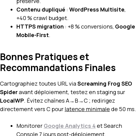
préservé.
Contenu dupliqué
:
WordPress Multisite
,
+40 % crawl budget.
HTTPS migration
: +8 % conversions,
Google
Mobile-First
.
Bonnes Pratiques et
Recommandations Finales
Cartographiez toutes URL via
Screaming Frog SEO
Spider
avant déploiement, testez en staging sur
LocalWP
. Évitez chaînes A→B→C ; redirigez
directement vers C pour
latence minimale
de 50 ms.
Monitorer
Google Analytics 4
et Search
Console 7 jours post-déploiement.