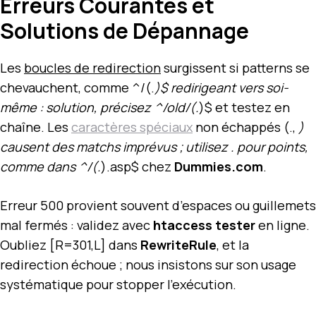
Erreurs Courantes et
Solutions de Dépannage
Les
boucles de redirection
surgissent si patterns se
chevauchent, comme ^/(.
)$ redirigeant vers soi-
même : solution, précisez ^/old/(.
)$ et testez en
chaîne. Les
caractères spéciaux
non échappés (.,
)
causent des matchs imprévus ; utilisez . pour points,
comme dans ^/(.
).asp$ chez
Dummies.com
.
Erreur 500 provient souvent d’espaces ou guillemets
mal fermés : validez avec
htaccess tester
en ligne.
Oubliez [R=301,L] dans
RewriteRule
, et la
redirection échoue ; nous insistons sur son usage
systématique pour stopper l’exécution.