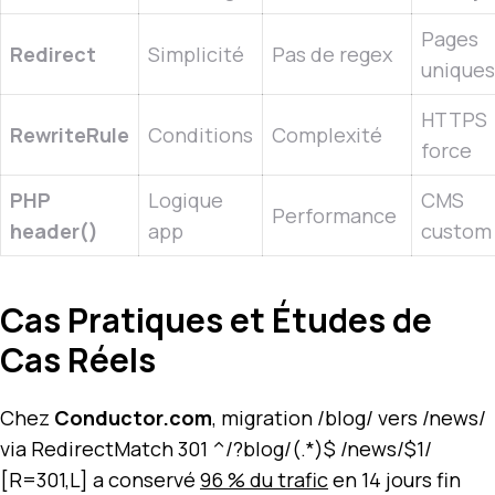
Pages
Redirect
Simplicité
Pas de regex
uniques
HTTPS
RewriteRule
Conditions
Complexité
force
PHP
Logique
CMS
Performance
header()
app
custom
Cas Pratiques et Études de
Cas Réels
Chez
Conductor.com
, migration /blog/ vers /news/
via RedirectMatch 301 ^/?blog/(.*)$ /news/$1/
[R=301,L] a conservé
96 % du trafic
en 14 jours fin