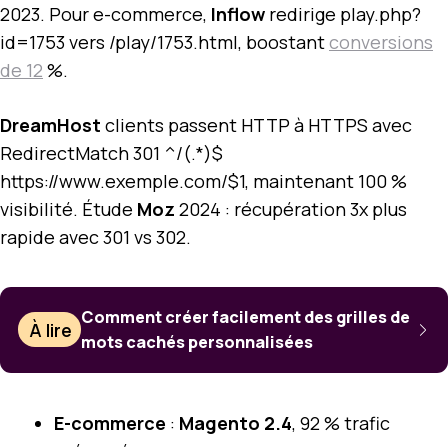
2023. Pour e-commerce,
Inflow
redirige play.php?
id=1753 vers /play/1753.html, boostant
conversions
de 12
%.
DreamHost
clients passent HTTP à HTTPS avec
RedirectMatch 301 ^/(.*)$
https://www.exemple.com/$1, maintenant 100 %
visibilité. Étude
Moz
2024 : récupération 3x plus
rapide avec 301 vs 302.
Comment créer facilement des grilles de
À lire
mots cachés personnalisées
E-commerce
:
Magento 2.4
, 92 % trafic