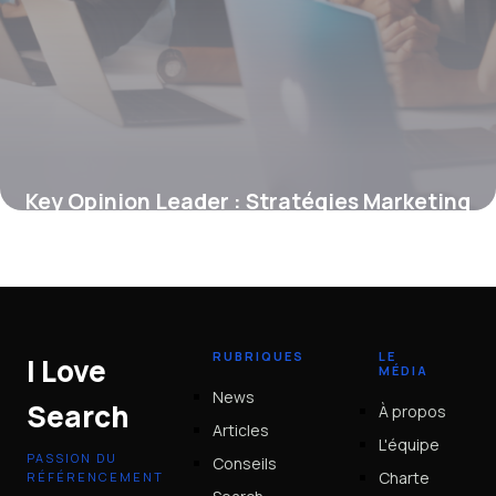
Key Opinion Leader : Stratégies Marketing
2026
28 avril 2026
RUBRIQUES
LE
I Love
MÉDIA
News
Search
À propos
Articles
L'équipe
PASSION DU
Conseils
Charte
RÉFÉRENCEMENT