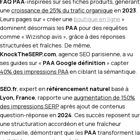
FAQ PAA
-inspirées sur ses fiches produits, générant
une
croissance de 25% du trafic organique
en
2023
.
Leurs pages sur « créer une
boutique en ligne
»
dominent désormais les
PAA
pour des requêtes
comme « Wizishop avis », grâce à des réponses
structurées et fraîches. De même,
KnockTheSERP.com
, agence SEO parisienne, a vu
ses guides sur «
PAA Google définition
» capter
40% des impressions PAA
en ciblant la sémantique.
SEO.fr
, expert en
référencement naturel
basé à
Lyon, France
, rapporte une
augmentation de 150%
des impressions SERP
après ajout de contenus
question-réponse en
2024
. Ces succès reposent sur
une structuration accordéon et une fraîcheur
mensuelle, démontrant que les
PAA
transforment la