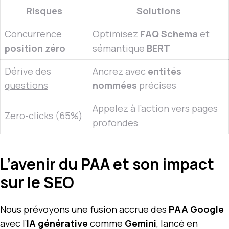
Risques
Solutions
Concurrence
Optimisez
FAQ Schema
et
position zéro
sémantique
BERT
Dérive des
Ancrez avec
entités
questions
nommées
précises
Appelez à l’action vers pages
Zero-clicks
(65%)
profondes
L’avenir du PAA et son impact
sur le SEO
Nous prévoyons une fusion accrue des
PAA Google
avec l’
IA générative
comme
Gemini
, lancé en