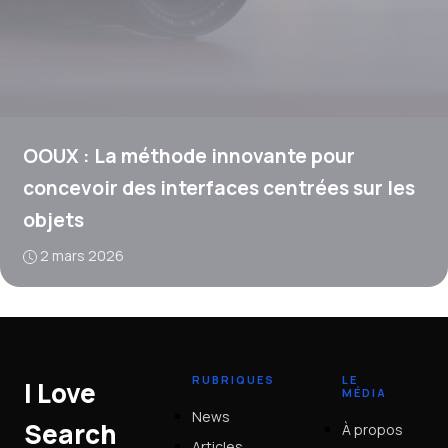
OOUX : La méthode innovante pour
concevoir des interfaces centrées sur les
objets
2 mars 2026
RUBRIQUES
LE
I Love
MÉDIA
News
Search
À propos
Articles