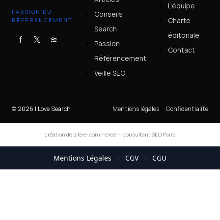
L'équipe
PASSION DU
Conseils
Charte
RÉFÉRENCEMENT
Search
éditoriale
f
𝕏
≋
Passion
Contact
Référencement
Veille SEO
© 2026 I Love Search
Mentions légales
Confidentialité
création de site e-commerce
—
consultant SEO Paris
Mentions Légales
·
CGV
·
CGU