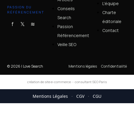
L'équipe
PASSION DU
Conseils
Charte
RÉFÉRENCEMENT
Search
éditoriale
f
𝕏
≋
Passion
Contact
Référencement
Veille SEO
© 2026 I Love Search
Mentions légales
Confidentialité
création de site e-commerce
—
consultant SEO Paris
Mentions Légales
·
CGV
·
CGU