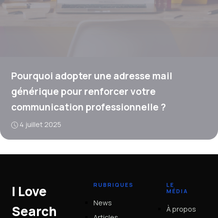
Pourquoi adopter une adresse mail
générique pour renforcer votre
communication professionnelle ?
4 juillet 2025
RUBRIQUES
LE
I Love
MÉDIA
News
Search
À propos
Articles