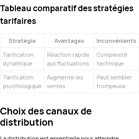
Tableau comparatif des stratégies
tarifaires
Stratégie
Avantages
Inconvénients
Tarification
Réaction rapide
Complexité
dynamique
aux fluctuations
technique
Tarification
Augmente les
Peut sembler
psychologique
ventes
trompeuse
Choix des canaux de
distribution
La distribution est essentielle pour atteindre