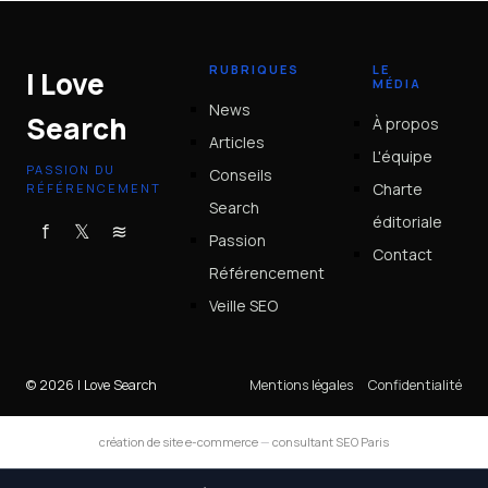
RUBRIQUES
LE
I Love
MÉDIA
News
Search
À propos
Articles
L'équipe
PASSION DU
Conseils
Charte
RÉFÉRENCEMENT
Search
éditoriale
f
𝕏
≋
Passion
Contact
Référencement
Veille SEO
© 2026 I Love Search
Mentions légales
Confidentialité
création de site e-commerce
—
consultant SEO Paris