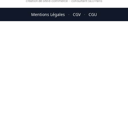
création de site e-commerce
—
consultant SEO Paris
Mentions Légales
·
CGV
·
CGU