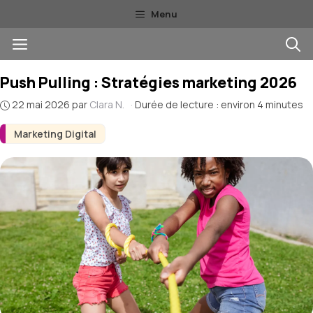
Aller
Menu
au
Menu
contenu
Push Pulling : Stratégies marketing 2026
22 mai 2026
par
Clara N.
·
Durée de lecture : environ 4 minutes
Marketing Digital