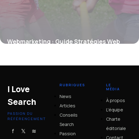
Webmarketing : Guide Stratégies Web
2026
15 juin 2026
RUBRIQUES
LE
I Love
MÉDIA
News
Search
À propos
Articles
L'équipe
PASSION DU
Conseils
Charte
RÉFÉRENCEMENT
Search
éditoriale
f
𝕏
≋
Passion
Contact