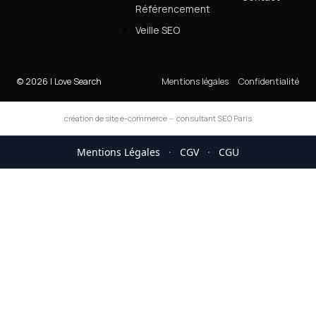
Référencement
Veille SEO
© 2026 I Love Search
Mentions légales
Confidentialité
création de site e-commerce
—
consultant SEO Paris
Mentions Légales
·
CGV
·
CGU