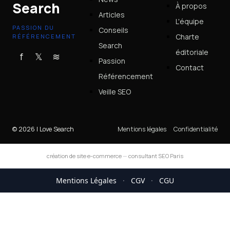
Search
À propos
Articles
L'équipe
PASSION DU
Conseils
Charte
RÉFÉRENCEMENT
Search
éditoriale
f
𝕏
≋
Passion
Contact
Référencement
Veille SEO
© 2026 I Love Search
Mentions légales
Confidentialité
création de site e-commerce
—
consultant SEO Paris
Mentions Légales
·
CGV
·
CGU