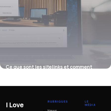
Ce que sont les sitelinks et comment
optimiser leur affichage sur Google
12 janvier 2026
RUBRIQUES
LE
I Love
MÉDIA
News