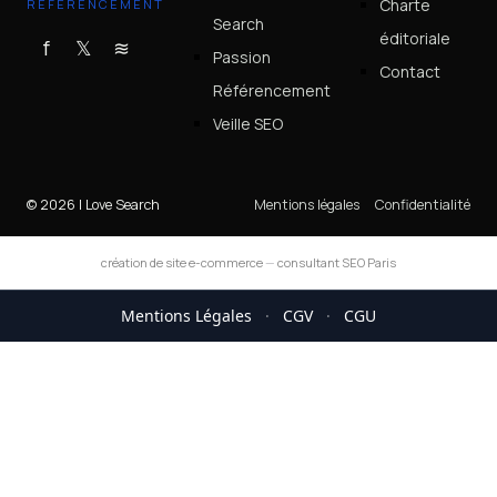
Charte
RÉFÉRENCEMENT
Search
éditoriale
f
𝕏
≋
Passion
Contact
Référencement
Veille SEO
© 2026 I Love Search
Mentions légales
Confidentialité
création de site e-commerce
—
consultant SEO Paris
Mentions Légales
·
CGV
·
CGU