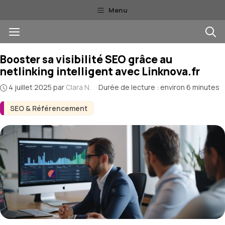
Aller
Menu
au
Menu
contenu
Booster sa visibilité SEO grâce au
netlinking intelligent avec Linknova.fr
4 juillet 2025
par
Clara N.
·
Durée de lecture : environ 6 minutes
SEO & Référencement