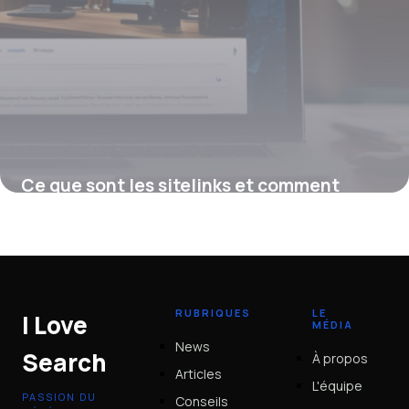
Ce que sont les sitelinks et comment
optimiser leur affichage sur Google
12 janvier 2026
RUBRIQUES
LE
I Love
MÉDIA
News
Search
À propos
Articles
L'équipe
PASSION DU
Conseils