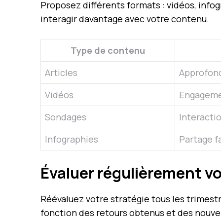
Proposez différents formats : vidéos, infog
interagir davantage avec votre contenu.
Type de contenu
Articles
Approfond
Vidéos
Engageme
Sondages
Interacti
Infographies
Partage f
Évaluer régulièrement vo
Réévaluez votre stratégie tous les trimest
fonction des retours obtenus et des nouv