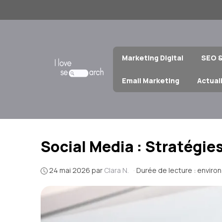
Aller
au
contenu
Marketing Digital
SEO 
Email Marketing
Actual
Social Media : Stratégi
24 mai 2026
par
Clara N.
·
Durée de lecture : enviro