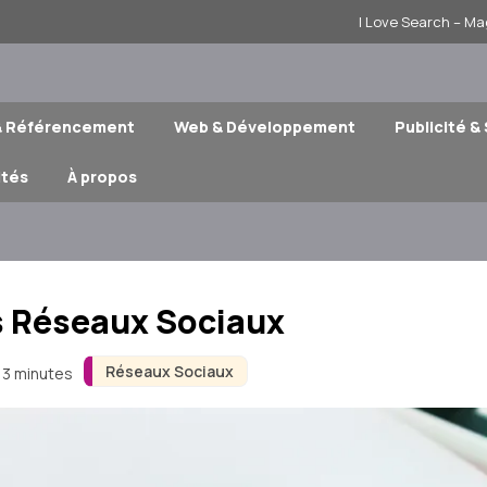
I Love Search – Ma
& Référencement
Web & Développement
Publicité &
ités
À propos
es Réseaux Sociaux
Réseaux Sociaux
n 3 minutes