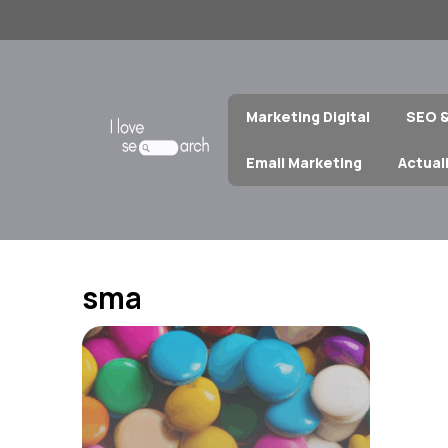
Aller
au
contenu
Marketing Digital
SEO 
Email Marketing
Actual
sma