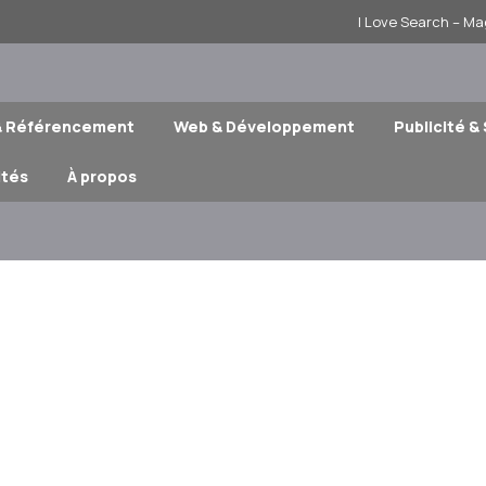
I Love Search – Ma
& Référencement
Web & Développement
Publicité &
ités
À propos