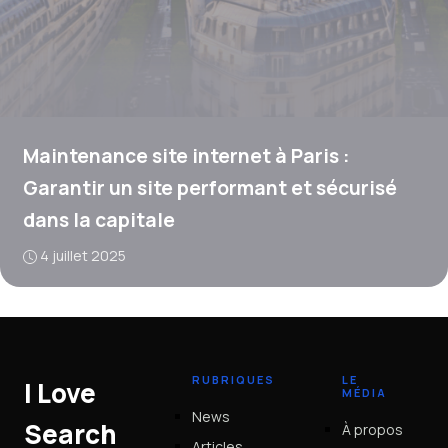
Maintenance site internet à Paris :
Garantir un site performant et sécurisé
dans la capitale
4 juillet 2025
RUBRIQUES
LE
I Love
MÉDIA
News
Search
À propos
Articles