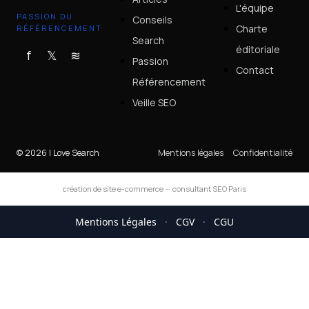
L'équipe
PASSION DU
Conseils
Charte
RÉFÉRENCEMENT
Search
éditoriale
f
𝕏
≋
Passion
Contact
Référencement
Veille SEO
© 2026 I Love Search
Mentions légales
Confidentialité
création de site e-commerce
—
consultant SEO Paris
Mentions Légales
·
CGV
·
CGU