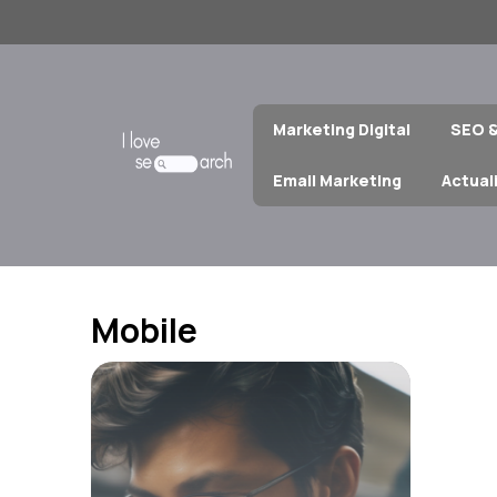
Aller
au
contenu
Marketing Digital
SEO 
Email Marketing
Actual
Mobile