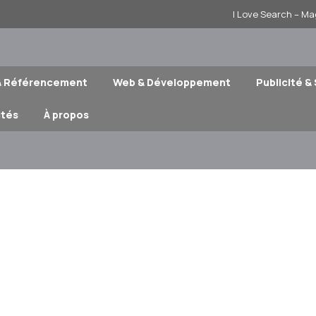
I Love Search – Ma
& Référencement
Web & Développement
Publicité &
ités
À propos