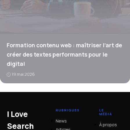
Formation contenu web : maîtriser l’art de
créer des textes performants pour le
digital
19 mai 2026
RUBRIQUES
LE
I Love
MÉDIA
News
Search
À propos
Articles