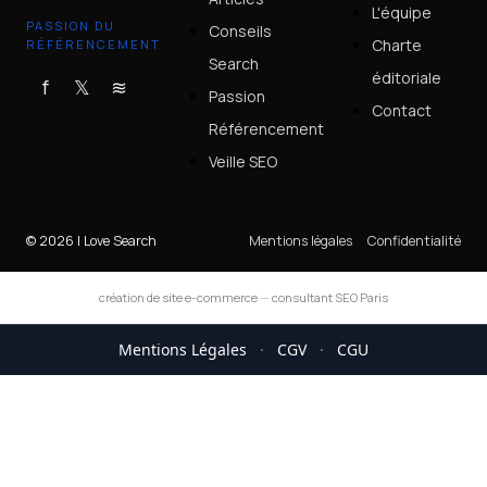
L'équipe
PASSION DU
Conseils
Charte
RÉFÉRENCEMENT
Search
éditoriale
f
𝕏
≋
Passion
Contact
Référencement
Veille SEO
© 2026 I Love Search
Mentions légales
Confidentialité
création de site e-commerce
—
consultant SEO Paris
Mentions Légales
·
CGV
·
CGU