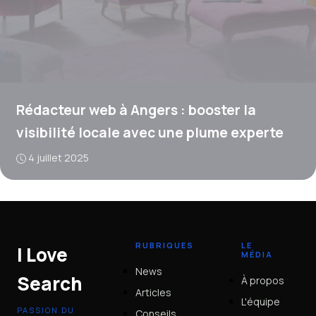
Rédacteur web à Angers : booster la
visibilité locale avec une plume experte
4 juillet 2025
RUBRIQUES
LE
I Love
MÉDIA
News
Search
À propos
Articles
L'équipe
PASSION DU
Conseils