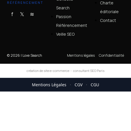
Charte
RÉFÉRENCEMENT
Search
éditoriale
f
𝕏
≋
Passion
Contact
Référencement
Veille SEO
© 2026 I Love Search
Mentions légales
Confidentialité
création de site e-commerce
—
consultant SEO Paris
Mentions Légales
·
CGV
·
CGU